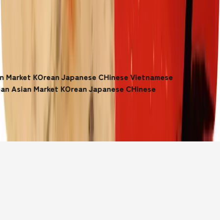
sunday
:
10AM-6PM
フォローする
n Market
KOrean
Japanese
CHinese
Vietnamese
an
Asian Market
KOrean
Japanese
CHinese
All rights reserved
Powered By
Visionary Advance